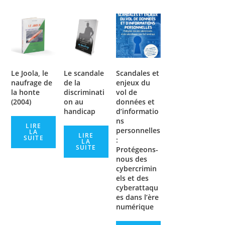
Le Joola, le
Le scandale
Scandales et
naufrage de
de la
enjeux du
la honte
discriminati
vol de
(2004)
on au
données et
handicap
d’informatio
ns
LIRE
personnelles
LA
LIRE
SUITE
:
LA
SUITE
Protégeons-
nous des
cybercrimin
els et des
cyberattaqu
es dans l’ère
numérique