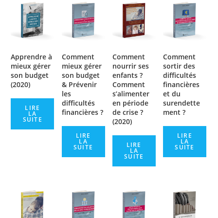
Apprendre à
Comment
Comment
Comment
mieux gérer
mieux gérer
nourrir ses
sortir des
son budget
son budget
enfants ?
difficultés
(2020)
& Prévenir
Comment
financières
les
s’alimenter
et du
difficultés
en période
surendette
LIRE
financières ?
de crise ?
ment ?
LA
SUITE
(2020)
LIRE
LIRE
LA
LA
LIRE
SUITE
SUITE
LA
SUITE