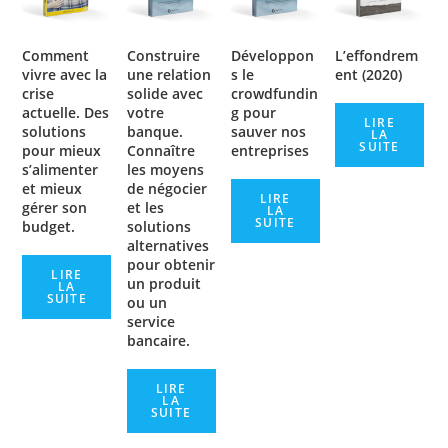
Comment
Construire
Développon
L’effondrem
vivre avec la
une relation
s le
ent (2020)
crise
solide avec
crowdfundin
actuelle. Des
votre
g pour
LIRE
solutions
banque.
sauver nos
LA
SUITE
pour mieux
Connaître
entreprises
s’alimenter
les moyens
et mieux
de négocier
LIRE
gérer son
et les
LA
SUITE
budget.
solutions
alternatives
pour obtenir
LIRE
un produit
LA
SUITE
ou un
service
bancaire.
LIRE
LA
SUITE