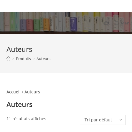
Skip
to
content
0
Menu
Auteurs
>
Produits
>
Auteurs
Accueil
/ Auteurs
Auteurs
11 résultats affichés
Tri par défaut